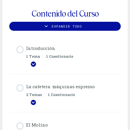
INTRODUCCIÓN
LA
EL
ELABORACIÓN
ELABORACIÓN
MANTENIMIENTO
PROBLEMAS
LECCIONES
CAFETERA:
MOLINO
DE
DE
Y
FRECUENTES
MÁQUINAS
ESPRESSO.
ESPRESSO.
LIMPIEZA
Y
Contenido del Curso
ESPRESSO
ASPECTOS
ELECCIÓN
SOLUCIONES
TÉCNICOS
DE
LA
EXPANDIR TODO
RECETA
Y
PROGRAMACIÓN
DE
LA
Introducción
CAFETERA
1 Tema
|
1 Cuestionario
EXPANDIR TODO
La cafetera: máquinas espresso
2 Temas
|
1 Cuestionario
EXPANDIR TODO
El Molino