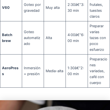
Goteo por
2:30â€“3:
frutales,
V60
Muy alta
gravedad
30 min
tuestes
claros
Preparar
Goteo
varias
Batch
4:00â€“6:
automatiz
Alta
tazas con
brew
00 min
ado
poco
esfuerzo
Preparacio
nes
AeroPres
Inmersión
1:30â€“2:
Media-alta
variadas,
s
+ presión
00 min
café con
cuerpo