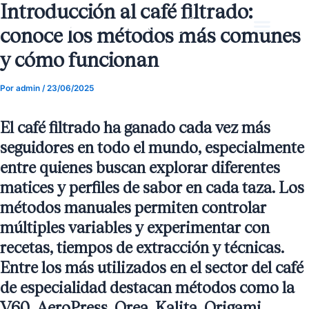
Introducción al café filtrado:
Ir
Navegación
al
de
conoce los métodos más comunes
contenido
entradas
y cómo funcionan
Por
admin
/
23/06/2025
El café filtrado ha ganado cada vez más
seguidores en todo el mundo, especialmente
entre quienes buscan explorar diferentes
matices y perfiles de sabor en cada taza. Los
métodos manuales permiten controlar
múltiples variables y experimentar con
recetas, tiempos de extracción y técnicas.
Entre los más utilizados en el sector del café
de especialidad destacan métodos como la
V60, AeroPress, Orea, Kalita, Origami,